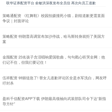
联华证券配资平台 俞敏洪深夜发布全员信 再次向员工道歉
策略通配资 《红舞鞋》校园拍摄撞死小猫，剧组道歉更需直面
争议｜封面评论
策略配资 特朗普高调宣布加沙停战，哈马斯转身就拒了美国方
案
金囤配资 23名孩子含泪唱响爱国歌曲，句句戳心听哭全网：他
们记不住，但我们要记住！
伍祥配资 钟丽缇急了! 替女儿道歉评论区全是水军洗白，网友呼
吁封杀
盈科千信配资APP下载 伊朗最高领袖向武装部队司令下达“新指
导方针”