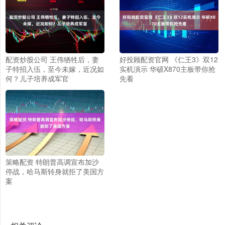
配资炒股公司 王伟牺牲后，妻
好投顾配资官网 《仁王3》双12
子特招入伍，至今未嫁，近况如
实机演示 华硕X870主板带你抢
何？儿子培养成军官
先看
策略配资 特朗普高调宣布加沙
停战，哈马斯转身就拒了美国方
案