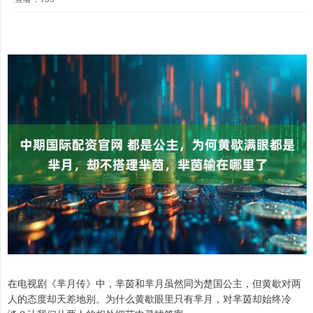
在电视剧《芈月传》中，芈茵和芈月虽然同为楚国公主，但黄歇对两
人的态度却天差地别。为什么黄歇眼里只有芈月，对芈茵却始终冷