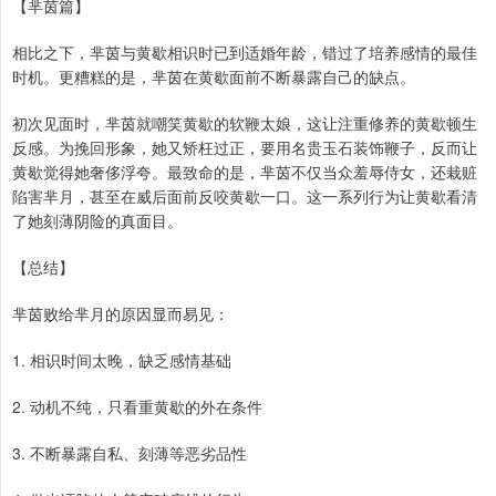
【芈茵篇】
相比之下，芈茵与黄歇相识时已到适婚年龄，错过了培养感情的最佳
时机。更糟糕的是，芈茵在黄歇面前不断暴露自己的缺点。
初次见面时，芈茵就嘲笑黄歇的软鞭太娘，这让注重修养的黄歇顿生
反感。为挽回形象，她又矫枉过正，要用名贵玉石装饰鞭子，反而让
黄歇觉得她奢侈浮夸。最致命的是，芈茵不仅当众羞辱侍女，还栽赃
陷害芈月，甚至在威后面前反咬黄歇一口。这一系列行为让黄歇看清
了她刻薄阴险的真面目。
【总结】
芈茵败给芈月的原因显而易见：
1. 相识时间太晚，缺乏感情基础
2. 动机不纯，只看重黄歇的外在条件
3. 不断暴露自私、刻薄等恶劣品性