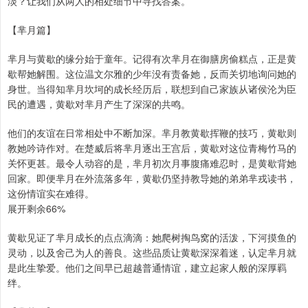
淡？让我们从两人的相处细节中寻找答案。
【芈月篇】
芈月与黄歇的缘分始于童年。记得有次芈月在御膳房偷糕点，正是黄
歇帮她解围。这位温文尔雅的少年没有责备她，反而关切地询问她的
身世。当得知芈月坎坷的成长经历后，联想到自己家族从诸侯沦为臣
民的遭遇，黄歇对芈月产生了深深的共鸣。
他们的友谊在日常相处中不断加深。芈月教黄歇挥鞭的技巧，黄歇则
教她吟诗作对。在楚威后将芈月逐出王宫后，黄歇对这位青梅竹马的
关怀更甚。最令人动容的是，芈月初次月事腹痛难忍时，是黄歇背她
回家。即便芈月在外流落多年，黄歇仍坚持教导她的弟弟芈戎读书，
这份情谊实在难得。
展开剩余66%
黄歇见证了芈月成长的点点滴滴：她爬树掏鸟窝的活泼，下河摸鱼的
灵动，以及舍己为人的善良。这些品质让黄歇深深着迷，认定芈月就
是此生挚爱。他们之间早已超越普通情谊，建立起家人般的深厚羁
绊。