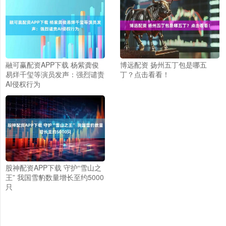
融可赢配资APP下载 杨紫龚俊
博远配资 扬州五丁包是哪五
易烊千玺等演员发声：强烈谴责
丁？点击看看！
AI侵权行为
股神配资APP下载 守护“雪山之
王” 我国雪豹数量增长至约5000
只