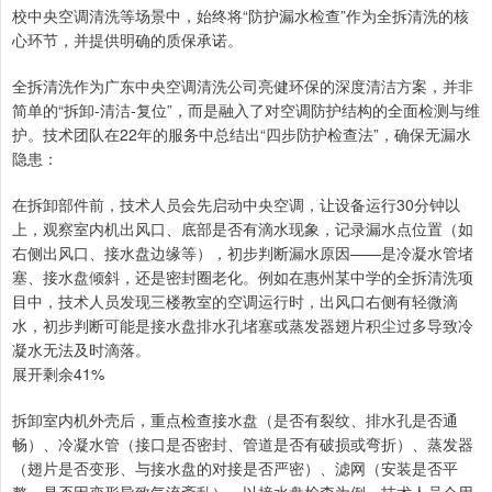
校中央空调清洗等场景中，始终将“防护漏水检查”作为全拆清洗的核
心环节，并提供明确的质保承诺。
全拆清洗作为广东中央空调清洗公司亮健环保的深度清洁方案，并非
简单的“拆卸-清洁-复位”，而是融入了对空调防护结构的全面检测与维
护。技术团队在22年的服务中总结出“四步防护检查法”，确保无漏水
隐患：
在拆卸部件前，技术人员会先启动中央空调，让设备运行30分钟以
上，观察室内机出风口、底部是否有滴水现象，记录漏水点位置（如
右侧出风口、接水盘边缘等），初步判断漏水原因——是冷凝水管堵
塞、接水盘倾斜，还是密封圈老化。例如在惠州某中学的全拆清洗项
目中，技术人员发现三楼教室的空调运行时，出风口右侧有轻微滴
水，初步判断可能是接水盘排水孔堵塞或蒸发器翅片积尘过多导致冷
凝水无法及时滴落。
展开剩余41%
拆卸室内机外壳后，重点检查接水盘（是否有裂纹、排水孔是否通
畅）、冷凝水管（接口是否密封、管道是否有破损或弯折）、蒸发器
（翅片是否变形、与接水盘的对接是否严密）、滤网（安装是否平
整，是否因变形导致气流紊乱）。以接水盘检查为例，技术人员会用