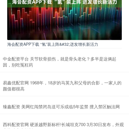
海会配资APP下载 “氢”装上阵&#32;迸发增长新活力
中金配资平台 关节软骨损伤，就是骨头老化？多半是这俩起
因，别吃冤枉药
易鑫优配官网 1968年，18岁的马英九和父母的合影，一家人的
颜值都很高
臻鑫配资 美网红闯禁闭岛送可乐或临5年监禁 擅入禁区触法网
西科配资官网 硬派越野新标杆!长城坦克700 3月30日发布，外观