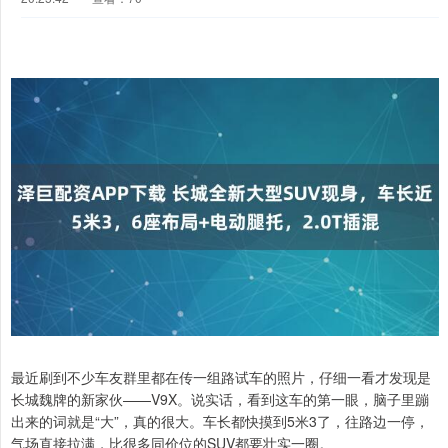
最近刷到不少车友群里都在传一组路试车的照片，仔细一看才发现是
长城魏牌的新家伙——V9X。说实话，看到这车的第一眼，脑子里蹦
出来的词就是“大”，真的很大。车长都快摸到5米3了，往路边一停，
气场直接拉满，比很多同价位的SUV都要壮实一圈。