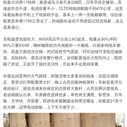
机最大功率175kW，换算成马力差不多238匹，日常开肯定够劲，高
速超车也不虚。电池容量不小，CLTC纯电续航能干到470公里，这意
味着如果你平时上下班路程不远，基本上一周一充电都够用。综合续
航更是奔着1700公里去了，跨城跑长途也不用老惦记找充电桩，这点
是真省心。
充电速度也挺给力，800V高压平台加上6C超充，电量从30%冲到
80%只要9分钟，喝杯咖啡的功夫就能补一大截电，比很多纯电车都
快。底盘方面也没含糊，闭式双腔空气悬架、EDC连续可变阻尼减振
器、后轮转向，甚至还有蟹行模式，这些配置放在大型SUV上，既照
顾了舒适，又提升了操控灵活性，开起来不会觉得笨重。
外观走的是简约大气路线，前脸没堆太多复杂的线条，但层次感很
足。贯穿式灯带配熏黑大灯，晚上点亮后眼神挺犀利，车标是悬浮立
体的设计，据说灵感来自保定的总督府大旗杆，点亮后辨识度很高，
老远就能认出来。车身颜色选择也多，单色有文渊黑、影壁灰、月华
银、天华绿、丹宸紫，双拼色有紫阙鎏金和黑玄曜金，轮毂是21英寸
的大脚，还带电动踏板，上下车方便不少。