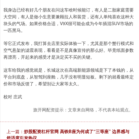
我身边已经有好几个朋友在问这车啥时候能订，有人是二胎家庭需要
大空间，有人是做小生意要兼顾拉人和装货，还有人单纯喜欢这种大
块头的气场。如果价格合适，V9X很可能会成为今年插混SUV市场的
一匹黑马。
等它正式发布，我打算去店里实际体验一下，尤其是那个蟹行模式和
空气悬架的滤震表现，看看是不是真像宣传的那么好。毕竟纸面参数
再漂亮，开起来的感受才是决定买不买的关键。
这车给我的感觉就是，长城这次在高端新能源领域是下了本钱的，从
平台到底盘，从智驾到座舱，几乎没有明显短板。剩下的就看最终定
价和市场反馈了，希望别让大家等太久。
校对 庄武
旗开网配资提示：文章来自网络，不代表本站观点。
上一篇：
炒股配资杠杆官网 高铁B座为何成了“三等座” 边界感与
舒适度引发热议