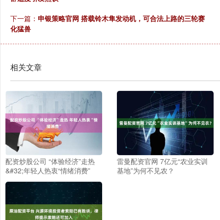
下一篇：
申银策略官网 搭载铃木隼发动机，可合法上路的三轮赛
化猛兽
相关文章
配资炒股公司 “体验经济”走热
雷曼配资官网 7亿元“农业实训
&#32;年轻人热衷“情绪消费”
基地”为何不见农？