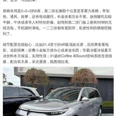
座椅布局是2+2+2的6座，第二排右侧那个位置是零重力座椅，带加
热、通风、按摩，还有电动腿托，长途坐着完全不累。放倒腿托后能
半躺，午休或者等人时特别舒服。副驾和第二排门板上都有50W的无
线充电，手机随时满电。一二三排都有遮阳帘，私密性和防晒都照顾
到了。
细节配置也很贴心，比如21.4英寸的4K吸顶娱乐屏，后排乘客看电
影、追剧很爽；折叠小桌板方便办公或者放东西；车载冷暖冰箱夏天
冰饮料冬天保温，实用性强；31扬的Coffee AlSound音响系统音质细
腻，配合双天幕，采光通透，氛围感拉满。