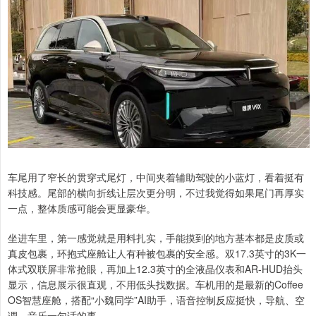
车尾用了窄长的贯穿式尾灯，中间夹着辅助驾驶的小蓝灯，看着挺有
科技感。尾部的横向折线让层次更分明，不过我觉得如果尾门再厚实
一点，整体质感可能会更显豪华。
坐进车里，第一感觉就是用料扎实，手能摸到的地方基本都是皮质或
真皮包裹，环抱式座舱让人有种被包裹的安全感。双17.3英寸的3K一
体式双联屏非常抢眼，再加上12.3英寸的全液晶仪表和AR-HUD抬头
显示，信息展示很直观，不用低头找数据。车机用的是最新的Coffee
OS智慧座舱，搭配“小魏同学”AI助手，语音控制反应挺快，导航、空
调、音乐一句话的事。