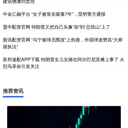
建筑物遭到焚毁
中金汇融平台 “女子被冒名吸毒7年”，昆明警方通报
盟牛配资官网 特朗普又把自己头像“加”到“总统山”上了
股讯配资官网 “马宁被球员围攻”上热搜，外国球迷赞其“大师
级执法”
富邦速配APP下载 特朗普女儿女婿在阿尔巴尼亚摊上事了 火
烈鸟革命引发关注
推荐资讯