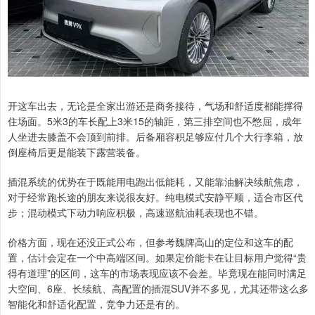
开这车出去，无论是全家出游还是商务接待，气场和舒适度都能撑得
住场面。5米3的车长配上3米15的轴距，第三排空间也不憋屈，成年
人坐进去膝盖不会顶到前排。后备厢容积足够应付几个大行李箱，放
倒座椅后更是能装下露营装备。
插混系统的优势在于既能用电跑出低能耗，又能靠油解决续航焦虑，
对于经常跑长途的朋友来说很友好。纯电模式安静平顺，适合市区代
步；混动模式下动力响应积极，高速巡航油耗表现也不错。
价格方面，现在还没正式公布，但参考魏牌高山的定位和这车的配
置，估计会定在一个中高端区间。如果定价能卡在让目标用户觉得“贵
得有道理”的区间，这车的市场表现应该不会差。毕竟现在能同时满足
大空间、6座、长续航、高配置的插混SUV并不多见，尤其还带这么多
智能化和舒适化配置，竞争力还是有的。