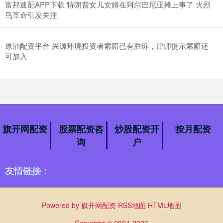
富邦速配APP下载 特朗普女儿女婿在阿尔巴尼亚摊上事了 火烈
鸟革命引发关注
原油配资平台 兴源环境投资者索赔已有胜诉，律师提示索赔还
可加入
旗开网配资
股票配资咨
炒股配资开
按月配资
询
户
友情链接：
Powered by
旗开网配资
RSS地图
HTML地图
Copyright
© 2024-2026