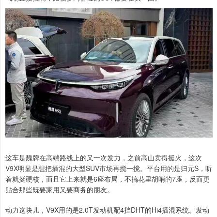
这车是魏牌在高端路线上的又一次发力，之前高山卖得挺火，这次
V9X明显是想把插混的大型SUV市场再搅一搅。平台用的是归元S，听
着就挺硬核，而且它上来就是6座布局，不搞花里胡哨的7座，反而更
贴合那些既要家用又要商务的朋友。
动力这块儿，V9X用的是2.0T发动机配4挡DHT的Hi4插混系统。发动