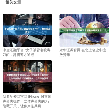
相关文章
中金汇融平台 “女子被冒名吸毒
永华证券官网 在北上创业中绽
7年”，昆明警方通报
放芳华
我要配资网官网 iPhone 16立体
声分离操作：立体声分离的3个
隐藏开关，让你声临其境