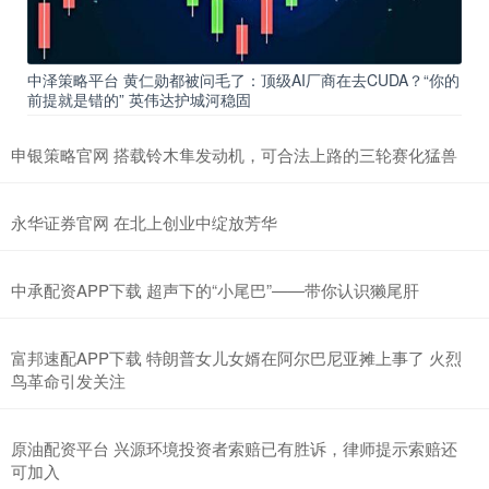
中泽策略平台 黄仁勋都被问毛了：顶级AI厂商在去CUDA？“你的
前提就是错的” 英伟达护城河稳固
申银策略官网 搭载铃木隼发动机，可合法上路的三轮赛化猛兽
永华证券官网 在北上创业中绽放芳华
中承配资APP下载 超声下的“小尾巴”——带你认识獭尾肝
富邦速配APP下载 特朗普女儿女婿在阿尔巴尼亚摊上事了 火烈
鸟革命引发关注
原油配资平台 兴源环境投资者索赔已有胜诉，律师提示索赔还
可加入