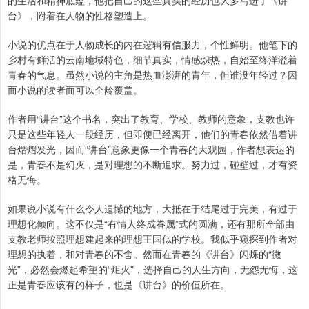
台》，附着在人物的性格塑造上。
小说的优点在于人物成长的内在逻辑有信服力，个性鲜明。他笔下的
乡村有鲜活的云南地域特色，细节真实，情感炽热，自始至终洋溢着
青春的气息。虽然小说的主角是热血澎湃的青年，但谁没年轻过？因
而小说的读者面可以全龄覆盖。
作者用“讲台”这个书名，突出了教育、学校、教师的意象，支教也许
只是这些年轻人一段经历，但即便已经离开，他们的青春依然借着讲
台熠熠发光，因而“讲台”意象更像一个青春的大观园，作者想表达的
是，青春不是幻灭，是对理想的不断追求。努力过，碰壁过，才有资
格无悔。
如果说小说有什么令人遗憾的地方，大抵在于结尾过于完美，有过于
理想化倾向。这不仅是“有情人终成眷属”式的圆满，还有那所全部由
支教老师按照理想建起来的理想王国似的学校。我似乎窥探到作者对
理想的执着，和对青春的不舍。然而在青春的《讲台》闪烁的“微
光”，必然会燃起希望的“炬火”，选择自己的人生方向，无怨无悔，这
正是青春应该有的样子，也是《讲台》的价值所在。