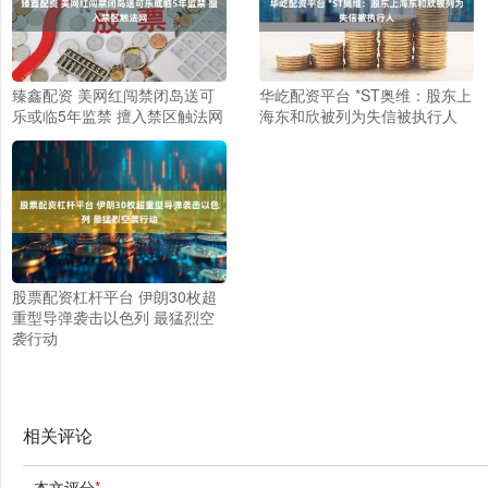
臻鑫配资 美网红闯禁闭岛送可
华屹配资平台 *ST奥维：股东上
乐或临5年监禁 擅入禁区触法网
海东和欣被列为失信被执行人
股票配资杠杆平台 伊朗30枚超
重型导弹袭击以色列 最猛烈空
袭行动
相关评论
本文评分
*