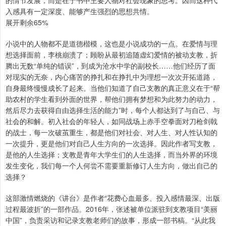
入感具有一定深度、能够产生强烈的思想共情。
展开剩余65%
小说中的人物都不是道德楷模，这也是小说成功的一点。在爱情与理
想选择面前，李桃崩溃了；顾盼从最初追随虚幻爱情的被动支教，折
腾出无数“单纯的错误”，到成为沧水中学的副校长……他们经历了面
对现实的无奈，内心痛苦的挣扎和在挣扎中为理想一次次开拓道路，
自身最终慢慢成长了起来。当他们知道了自己支教的真正意义在于“帮
助农村的学生看到外面的世界，帮他们拥有梦想和为此努力的动力，
然后尽力去获得自由选择生活的能力”时，每个人都达到了与自己、与
社会的和解。初入社会的年轻人，如同战场上赤手空拳面对刀枪剑戟
的战士，每一次破茧重生，都是他们对社会、对人生、对人性认知的
一次提升，更是他们对自己人生方向的一次选择。因此作者写支教，
是他的人生选择；支教是青年大学生们的人生选择，而当外界的环境
发生变化，我们每一个人何尝不需要重新修订人生方向，做出自己的
选择？
这部激情燃烧的《讲台》是作者“花费心血最多、投入感情最深、出版
过程最波折”的一部作品。2016年，张述被单位派驻到支教项目“美丽
中国”，负责采访和记录支教老师们的故事，形成一部书稿。“从此我