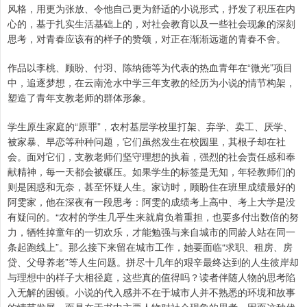
风格，用更为张放、令他自己更为舒适的小说形式，抒发了积压在内
心的，基于扎实生活基础上的，对社会教育以及一些社会现象的深刻
思考，对青春应该有的样子的赞颂，对正在渐渐远逝的青春不舍。
作品以李桃、顾盼、付羽、陈纳德等为代表的热血青年在“微光”项目
中，追逐梦想，在云南沧水中学三年支教的经历为小说的情节构架，
塑造了青年支教老师的群体形象。
学生原生家庭的“原罪”，农村基层学校里打架、弃学、卖工、厌学、
被家暴、早恋等种种问题，它们虽然发生在校园里，其根子却在社
会。面对它们，支教老师们坚守理想的执着，强烈的社会责任感和奉
献精神，每一天都会被碾压。如果学生的标签是无知，年轻教师们的
则是困惑和无奈，甚至怀疑人生。家访时，顾盼住在班里成绩最好的
阿雯家，他在深夜有一段思考：阿雯的成绩考上高中、考上大学是没
有疑问的。“农村的学生几乎生来就肩负着重担，也要多付出数倍的努
力，牺牲掉童年的一切欢乐，才能勉强与来自城市的同龄人站在同一
条起跑线上”。那么接下来留在城市工作，她要面临“求职、租房、房
贷、父母养老”等人生问题。拼尽十几年的艰辛最终达到的人生彼岸却
与理想中的样子大相径庭，这些真的值得吗？读者伴随人物的思考陷
入无解的困顿。小说的代入感并不在于城市人并不熟悉的环境和故事
的情节发展，而是在于书中主要人物对社会现象的思考。因而这种代