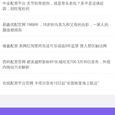
中金配资平台 关节软骨损伤，就是骨头老化？多半是这俩起
因，别吃冤枉药
易鑫优配官网 1968年，18岁的马英九和父母的合影，一家人的
颜值都很高
臻鑫配资 美网红闯禁闭岛送可乐或临5年监禁 擅入禁区触法网
西科配资官网 硬派越野新标杆!长城坦克700 3月30日发布，外观
内饰动力全解析
在线配资平台官网 卡塔尔宣布12日起“全面恢复海上航运”