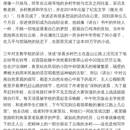
便像一只候鸟，经常在云南等地的乡村学校与北京之间往返，采访支
教老师、乡村教师和学生们，并在2018年出版了纪实文学《微光·炬
火》”。任务完成了，张述还有很多想说的话仍在心里。回到原单位几
个月后，张述便辞职成为自由职业者。他就像《讲台》书中的年轻人
一样，不顾一切地追逐着自己的梦想，慰藉自己纯净的良知。当年年
底他再次前往云南，并在澜沧江边的一所乡村中学旁租了间小屋子，
在几乎与世隔绝的状态下，在那里完成了这本30万字的小说。
三年对支教学校的采访，张述“坐着乡村巴士在盘山公路上没完没了地
左转弯右转弯，在昏昏欲睡中突然看到青翠山谷中闪现出茫茫云海。
住在泸沽湖畔，夜里站在民宿的小院中仰望满天的璀璨繁星，隔壁的
摩梭大妈用本民族的语言唱着悠远神秘的古歌”。所以《讲台》中对云
南自然景观的描写，都是大自然在他心中留下的底片。主人公顾盼黑
夜里开着摩托赶山路的情节，也对应了作者曾在“深秋的凌晨，为了最
早赶到学校，在没有路灯伸手不见五指还大雾弥漫的乡道上战战兢兢
骑自行车。每天清晨被学校的晨起音乐唤醒，中午吃完饭会去学校里
转转，和老师学生们聊天，下午写完则沿着翡翠般的澜沧江跑上几公
里”。他去访校，或者到学生家里玩，和他们一同欢笑或沉默，夜里睡
觉能听到角落里老鼠磨牙的声音。诸如此类的经历，让作者就像他笔
下的主人公，把精神上的一部分留在了云南的乡村——这也是他写作
的生活和精神底蕴，他把自己的这些真实的经历也大多写进了《讲