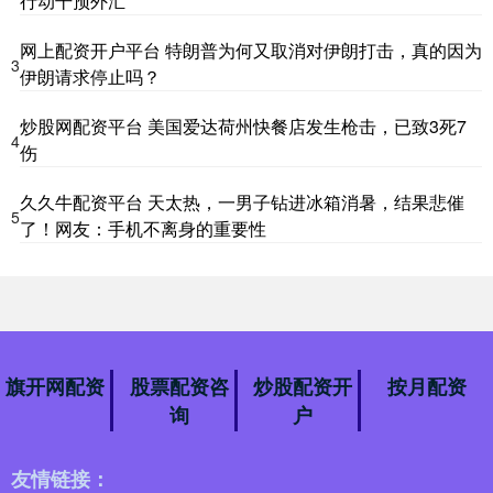
行动干预外汇
网上配资开户平台 特朗普为何又取消对伊朗打击，真的因为
3
伊朗请求停止吗？
炒股网配资平台 美国爱达荷州快餐店发生枪击，已致3死7
4
伤
久久牛配资平台 天太热，一男子钻进冰箱消暑，结果悲催
5
了！网友：手机不离身的重要性
旗开网配资
股票配资咨
炒股配资开
按月配资
询
户
友情链接：