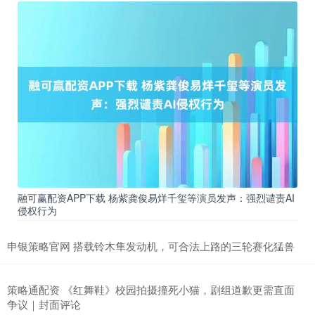
融可赢配资APP下载 杨紫龚俊易烊千玺等演员发声：强烈谴责AI
侵权行为
申银策略官网 搭载铃木隼发动机，可合法上路的三轮赛化猛兽
策略通配资 《红舞鞋》校园拍摄撞死小猫，剧组道歉更需直面
争议｜封面评论